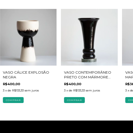
VAS
VASO CÁLICE EXPLOSÃO
VASO CONTEMPORÂNEO
MA
NEGRA
PRETO COM MÁRMORE
VERDE
R$3
R$400,00
R$400,00
3
x d
3
x de
R$133,33
sem juros
3
x de
R$133,33
sem juros